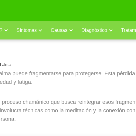
?
Síntomas
Causas
Diagnóstico
Tratam
lma: Guía completa para ente
l alma
 alma puede fragmentarse para protegerse. Esta pérdida
dad y fatiga.
 proceso chamánico que busca reintegrar esos fragment
nvolucra técnicas como la meditación y la conexión con 
ersona.