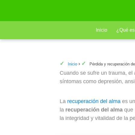
Inicio
¿Qué es
Pérdida y recuperación del a
Inicio
Pérdida y recuperación de
Cuando se sufre un trauma, el
síntomas como depresión, ansie
La
recuperación del alma
es un
la
recuperación del alma
que i
la integridad y vitalidad de la p