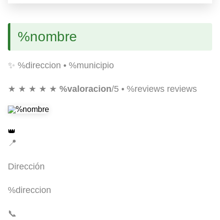
%nombre
✨ %direccion • %municipio
★ ★ ★ ★ ★
%valoracion
/5 • %reviews reviews
👑
📍
Dirección
%direccion
📞